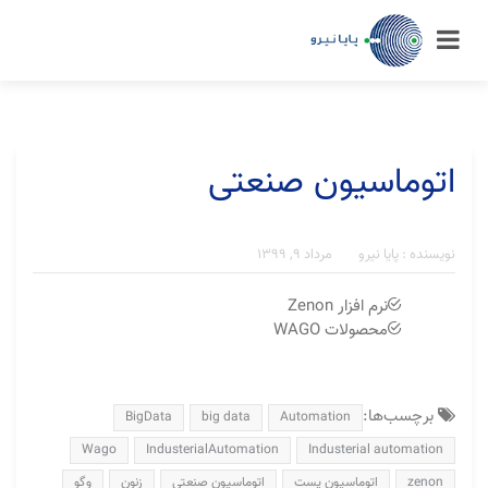
اتوماسیون صنعتی
نویسنده : پایا نیرو
مرداد ۹, ۱۳۹۹
نرم افزار Zenon
محصولات WAGO
برچسب‌ها:
BigData
big data
Automation
Wago
IndusterialAutomation
Industerial automation
zenon
اتوماسیون پست
اتوماسیون صنعتی
زنون
وگو