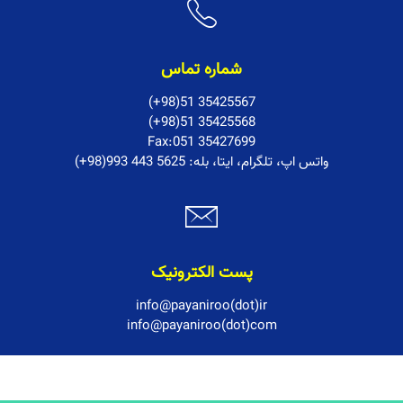
شماره تماس
(+98)51 35425567
(+98)51 35425568
Fax:051 35427699
:واتس اپ، تلگرام، ایتا، بله
(+98)993 443 5625
پست الکترونیک
info@payaniroo(dot)ir
info@payaniroo(dot)com