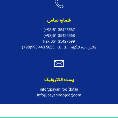
شماره تماس
(+98)51 35425567
(+98)51 35425568
Fax:051 35427699
:واتس اپ، تلگرام، ایتا، بله
(+98)993 443 5625
پست الکترونیک
info@payaniroo(dot)ir
info@payaniroo(dot)com