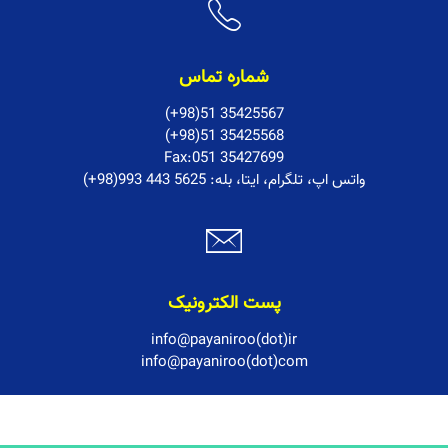
شماره تماس
(+98)51 35425567
(+98)51 35425568
Fax:051 35427699
:واتس اپ، تلگرام، ایتا، بله
(+98)993 443 5625
پست الکترونیک
info@payaniroo(dot)ir
info@payaniroo(dot)com