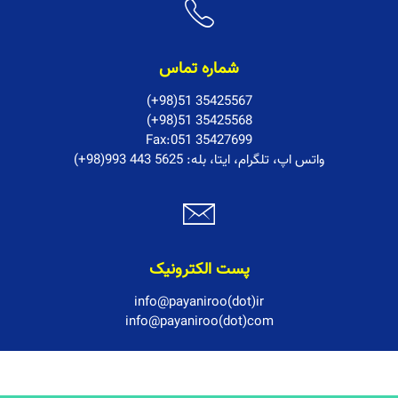
شماره تماس
(+98)51 35425567
(+98)51 35425568
Fax:051 35427699
:واتس اپ، تلگرام، ایتا، بله
(+98)993 443 5625
پست الکترونیک
info@payaniroo(dot)ir
info@payaniroo(dot)com