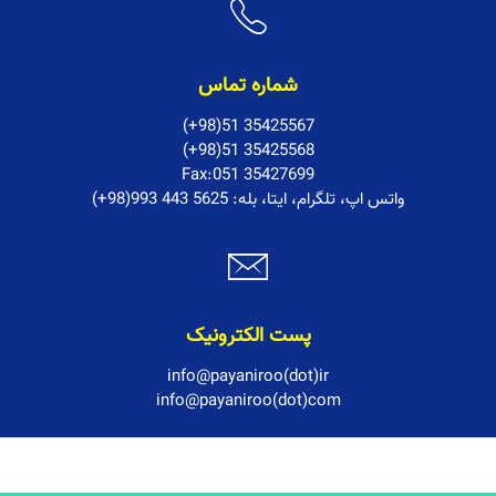
شماره تماس
(+98)51 35425567
(+98)51 35425568
Fax:051 35427699
:واتس اپ، تلگرام، ایتا، بله
(+98)993 443 5625
پست الکترونیک
info@payaniroo(dot)ir
info@payaniroo(dot)com