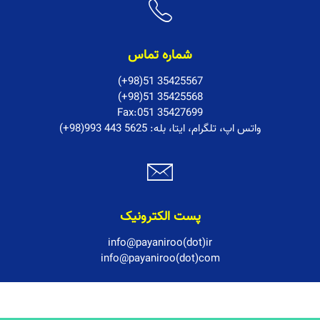
شماره تماس
(+98)51 35425567
(+98)51 35425568
Fax:051 35427699
:واتس اپ، تلگرام، ایتا، بله
(+98)993 443 5625
پست الکترونیک
info@payaniroo(dot)ir
info@payaniroo(dot)com