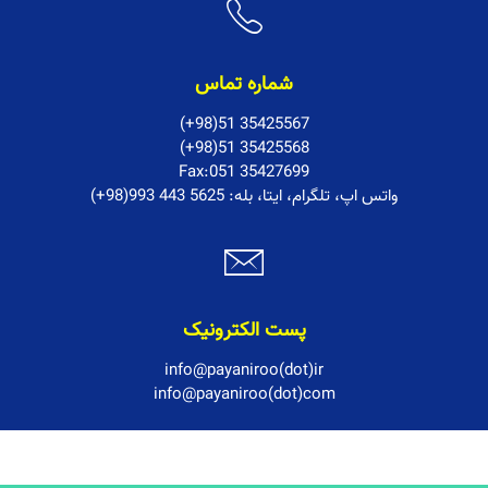
شماره تماس
(+98)51 35425567
(+98)51 35425568
Fax:051 35427699
:واتس اپ، تلگرام، ایتا، بله
(+98)993 443 5625
پست الکترونیک
info@payaniroo(dot)ir
info@payaniroo(dot)com