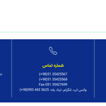
شماره تماس
(+98)51 35425567
خر
(+98)51 35425568
Fax:051 35427699
:واتس اپ، تلگرام، ایتا، بله
(+98)993 443 5625