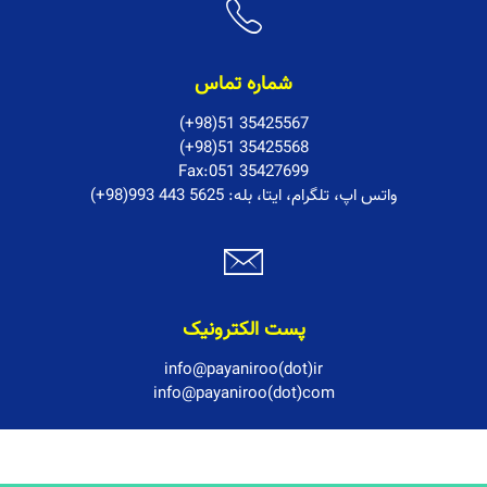
شماره تماس
(+98)51 35425567
(+98)51 35425568
Fax:051 35427699
:واتس اپ، تلگرام، ایتا، بله
(+98)993 443 5625
پست الکترونیک
info@payaniroo(dot)ir
info@payaniroo(dot)com