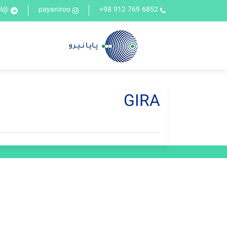
@Payaniroochannel
payaniroo
6852 769 912 98+
GIRA